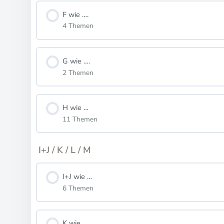
F wie ….
4 Themen
G wie ….
2 Themen
H wie …
11 Themen
I+J / K / L / M
I+J wie …
6 Themen
K wie ….