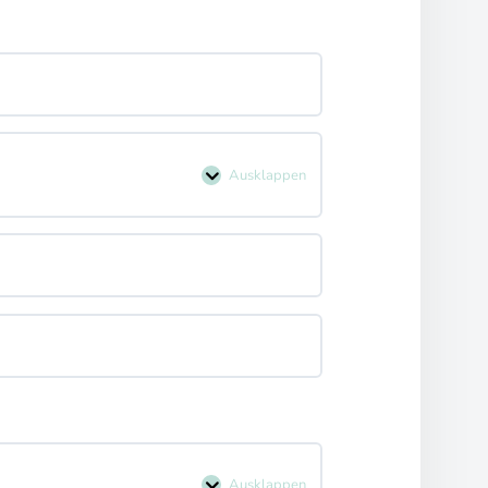
….
Ausklappen
Ausklappen