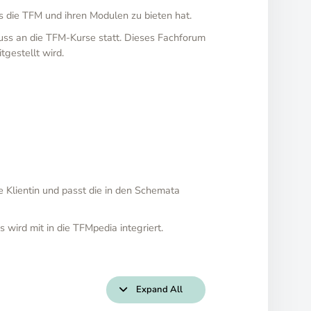
 die TFM und ihren Modulen zu bieten hat.
uss an die TFM-Kurse statt. Dieses Fachforum
tgestellt wird.
re Klientin und passt die in den Schemata
wird mit in die TFMpedia integriert.
Lektionen
Zum
A
B
D
E
F
G
H
I+J
K
L
M
N
O
P
R
Thema
wie
wie
wie
wie
wie
wie
wie
wie
wie
wie
wie
wie
und
wie
wie
Expand All
Behandlungsaufbau
…
…
….
….
….
….
…
…
….
….
…
….
Ö
….
….
wie