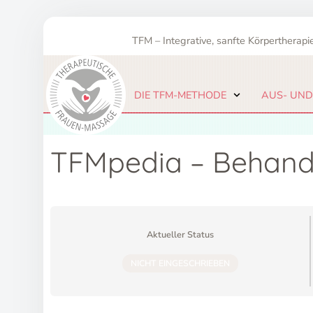
Zum
Inhalt
TFM – Integrative, sanfte Körpertherapie
springen
DIE TFM-METHODE
AUS- UND
TFMpedia – Behand
Aktueller Status
NICHT EINGESCHRIEBEN