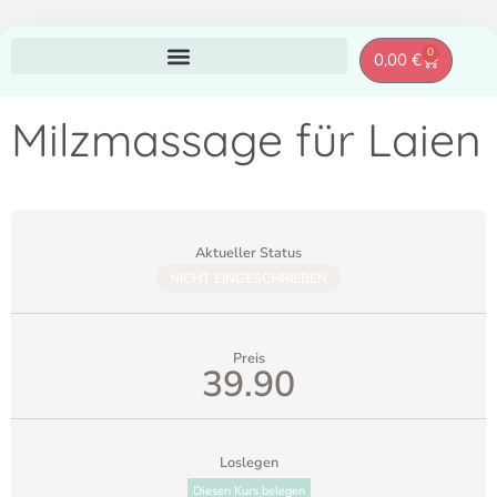
Zum
0
Warenkor
0,00
€
Inhalt
springen
Milzmassage für Laien
Aktueller Status
NICHT EINGESCHRIEBEN
Preis
39.90
Loslegen
Diesen Kurs belegen