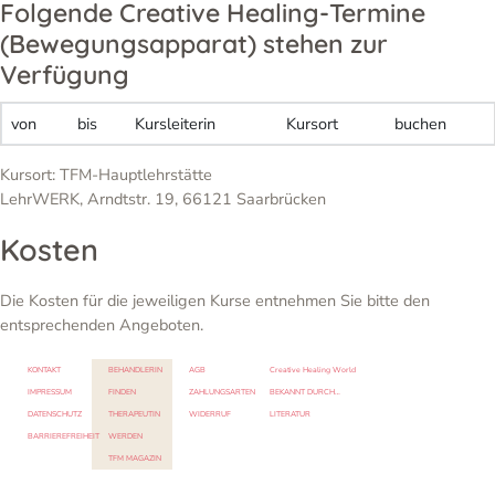
Folgende Creative Healing-Termine
(Bewegungsapparat) stehen zur
Verfügung
von
bis
Kursleiterin
Kursort
buchen
Kursort: TFM-Hauptlehrstätte
LehrWERK, Arndtstr. 19, 66121 Saarbrücken
Kosten
Die Kosten für die jeweiligen Kurse entnehmen Sie bitte den
entsprechenden Angeboten.
KONTAKT
BEHANDLERIN
AGB
Creative Healing World
IMPRESSUM
FINDEN
ZAHLUNGSARTEN
BEKANNT DURCH…
DATENSCHUTZ
THERAPEUTIN
WIDERRUF
LITERATUR
BARRIEREFREIHEIT
WERDEN
TFM MAGAZIN